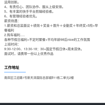
运用创新。
4、有责任心、团队协作、服从上级安排。
5、有丰富的快手平台剪辑经验者。
6、有管理经验者优先。
薪资待遇：
1.薪资和总监面议＋绩效＋奖金＋晋升＋全勤奖＋年终奖+5险+早
餐福利
2.购车福利.....
各种节假日福利+不定时聚餐+平均年龄98后nice的工作氛围
上班时间：
9:30-12:00、13:30-18：30+国定节假日休+周末双休。
面试时，请携带一份以上优秀作品
工作地址
南岸区江迎路1号新天泽国际总部城B11栋二单元2楼