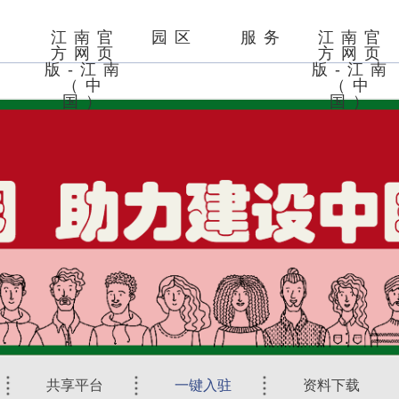
江南官
园区
服务
江南官
方网页
方网页
版-江南
版-江南
（中
（中
国）
国）
共享平台
一键入驻
资料下载