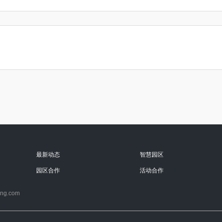
最新动态
智慧园区
园区合作
活动合作
ing.com