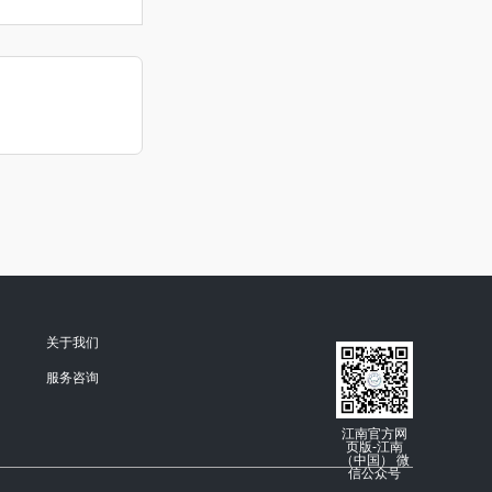
关于我们
服务咨询
江南官方网
页版-江南
（中国） 微
信公众号