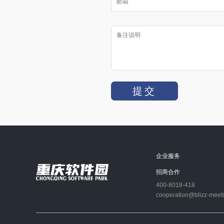
提交
企业服务
招商合作
400-8018-418
cooperation@blizz-meet