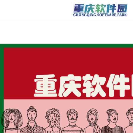
Notice
: Undefined variable: lei in
/www/wwwroot/blizz-meeting.com/service/ser
江南官方网页版