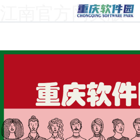
江南官方网页版